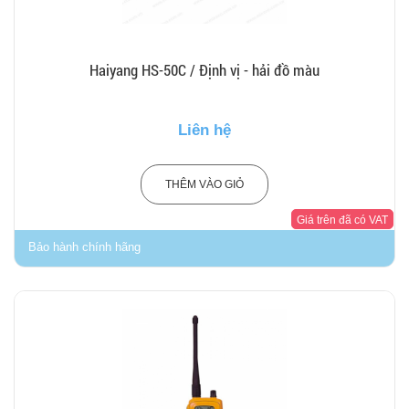
Haiyang HS-50C / Định vị - hải đồ màu
Liên hệ
THÊM VÀO GIỎ
Giá trên đã có VAT
Bảo hành chính hãng