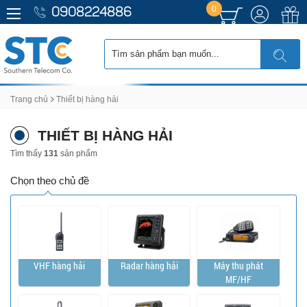
0
0908224886
Trang chủ
Thiết bị hàng hải
THIẾT BỊ HÀNG HẢI
Tìm thấy
131
sản phẩm
Chọn theo chủ đề
VHF hàng hải
Radar hàng hải
Máy thu phát
MF/HF