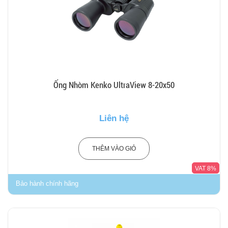
Ống Nhòm Kenko UltraView 8-20x50
Liên hệ
THÊM VÀO GIỎ
VAT 8%
Bảo hành chính hãng