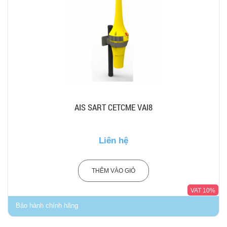
AIS SART CETCME VAI8
Liên hệ
THÊM VÀO GIỎ
VAT 10%
Bảo hành chính hãng