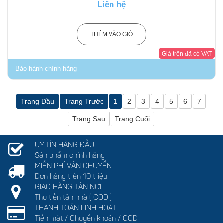
Liên hệ
THÊM VÀO GIỎ
Giá trên đã có VAT
Bảo hành chính hãng
Trang Đầu
Trang Trước
1
2
3
4
5
6
7
Trang Sau
Trang Cuối
UY TÍN HÀNG ĐẦU
Sản phẩm chính hãng
MIỄN PHÍ VẬN CHUYỂN
Đơn hàng trên 10 triệu
GIAO HÀNG TẬN NƠI
Thu tiền tận nhà ( COD )
THANH TOÁN LINH HOẠT
Tiền mặt / Chuyển khoản / COD