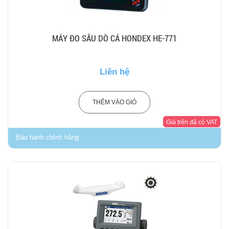
MÁY ĐO SÂU DÒ CÁ HONDEX HE-771
Liên hệ
THÊM VÀO GIỎ
Giá trên đã có VAT
Bảo hành chính hãng