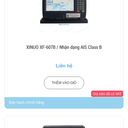
XINUO XF-607B / Nhận dạng AIS Class B
Liên hệ
THÊM VÀO GIỎ
Giá trên đã có VAT
Bảo hành chính hãng