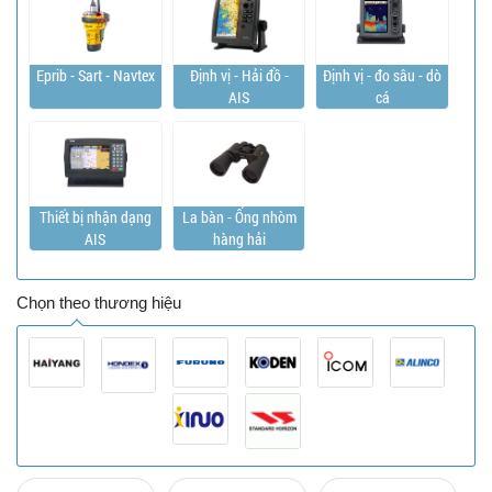
Eprib - Sart - Navtex
Định vị - Hải đồ -
Định vị - đo sâu - dò
AIS
cá
Thiết bị nhận dạng
La bàn - Ống nhòm
AIS
hàng hải
Chọn theo thương hiệu