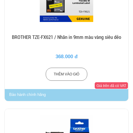
BROTHER TZE-FX621 / Nhãn in 9mm màu vàng siêu dẻo
368.000 đ
THÊM VÀO GIỎ
Giá trên đã có VAT
Bảo hành chính hãng