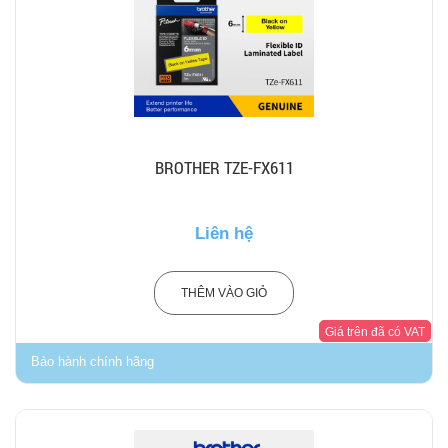
BROTHER TZE-FX611
Liên hệ
THÊM VÀO GIỎ
Giá trên đã có VAT
Bảo hành chính hãng