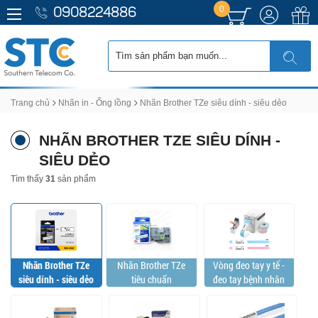
0
0908224886
Trang chủ
Nhãn in - Ống lồng
Nhãn Brother TZe siêu dính - siêu dẻo
NHÃN BROTHER TZE SIÊU DÍNH -
SIÊU DẺO
Tìm thấy
31
sản phẩm
Nhãn Brother TZe
Nhãn Brother TZe
Vòng đeo tay y tế -
siêu dính - siêu dẻo
tiêu chuẩn
đeo tay bệnh nhân