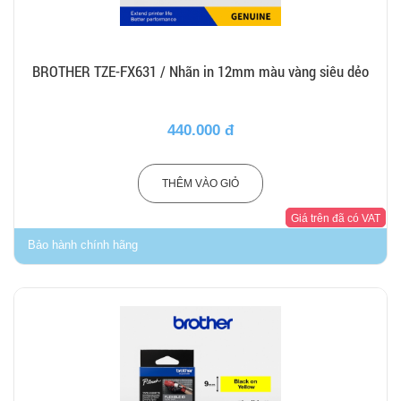
BROTHER TZE-FX631 / Nhãn in 12mm màu vàng siêu dẻo
440.000 đ
THÊM VÀO GIỎ
Giá trên đã có VAT
Bảo hành chính hãng