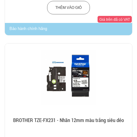
THÊM VÀO GIỎ
Giá trên đã có VAT
Bảo hành chính hãng
BROTHER TZE-FX231 - Nhãn 12mm màu trắng siêu dẻo