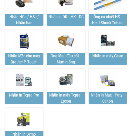
Nhãn HGe / HSe /
Nhãn in DK - MK - DC
Ống co nhiệt HS -
Nhãn bạc
Heat Shrink Tubing
Nhãn MZe cho máy
Ống lồng đầu cốt -
Nhãn in máy Casio
Brother P-Touch
Mực in ống
Nhãn in Tepra Pro
Nhãn in máy Tepra -
Nhãn in Max - Puty -
Epson
Canon
Nhãn in Dymo