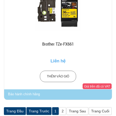
Brother TZe-FX661
Liên hệ
THÊM VÀO GIỎ
Giá trên đã có VAT
Bảo hành chính hãng
Trang Đầu
Trang Trước
1
2
Trang Sau
Trang Cuối