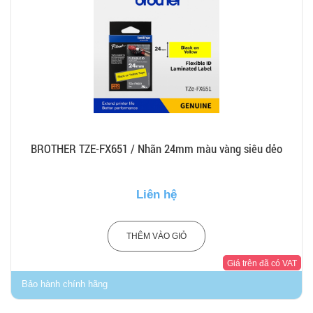
BROTHER TZE-FX651 / Nhãn 24mm màu vàng siêu dẻo
Liên hệ
THÊM VÀO GIỎ
Giá trên đã có VAT
Bảo hành chính hãng