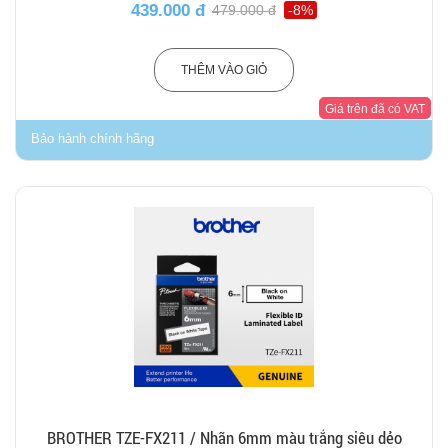
439.000 đ
479.000 đ
-8%
THÊM VÀO GIỎ
Giá trên đã có VAT
Bảo hành chính hãng
BROTHER TZE-FX211 / Nhãn 6mm màu trắng siêu dẻo