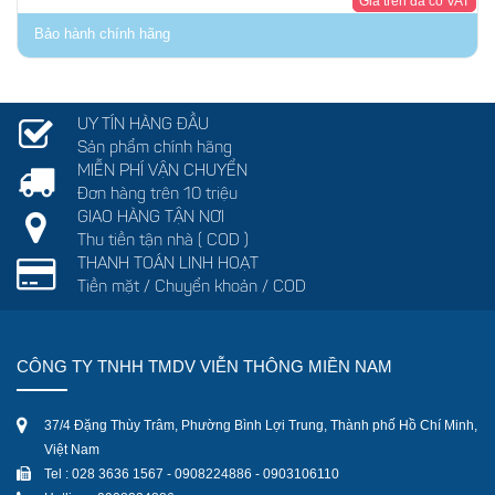
Giá trên đã có VAT
Bảo hành chính hãng
UY TÍN HÀNG ĐẦU
Sản phẩm chính hãng
MIỄN PHÍ VẬN CHUYỂN
Đơn hàng trên 10 triệu
GIAO HÀNG TẬN NƠI
Thu tiền tận nhà ( COD )
THANH TOÁN LINH HOẠT
Tiền mặt / Chuyển khoản / COD
CÔNG TY TNHH TMDV VIỄN THÔNG MIỀN NAM
37/4 Đặng Thùy Trâm, Phường Bình Lợi Trung, Thành phố Hồ Chí Minh,
Việt Nam
Tel : 028 3636 1567 - 0908224886 - 0903106110