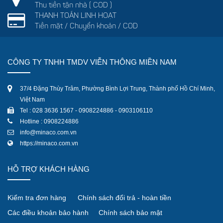
Thu tiền tận nhà ( COD )
THANH TOÁN LINH HOẠT
Tiền mặt / Chuyển khoản / COD
CÔNG TY TNHH TMDV VIỄN THÔNG MIỀN NAM
37/4 Đặng Thùy Trâm, Phường Bình Lợi Trung, Thành phố Hồ Chí Minh,
Việt Nam
Tel : 028 3636 1567 - 0908224886 - 0903106110
Hotline : 0908224886
info@minaco.com.vn
https://minaco.com.vn
HỖ TRỢ KHÁCH HÀNG
Kiểm tra đơn hàng
Chính sách đổi trả - hoàn tiền
Các điều khoản bảo hành
Chính sách bảo mật