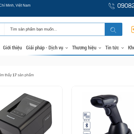
Chí Minh, Việt Nam
0908
Giới thiệu
Giải pháp - Dịch vụ
Thương hiệu
Tin tức
Kh
ìm thấy
17
sản phẩm