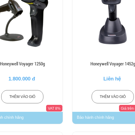
Honeywell Voyager 1250g
Honeywell Voyager 1452
1.800.000 đ
Liên hệ
THÊM VÀO GIỎ
THÊM VÀO GIỎ
VAT 8%
Giá trên
nh chính hãng
Bảo hành chính hãng