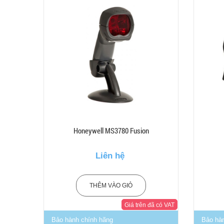
Honeywell MS3780 Fusion
Liên hệ
THÊM VÀO GIỎ
Giá trên đã có VAT
Bảo hành chính hãng
Bảo hà