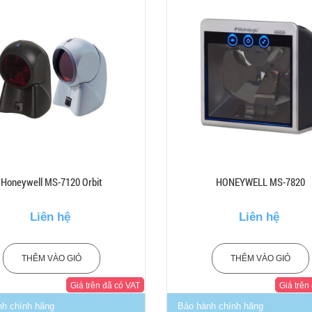
Honeywell MS-7120 Orbit
HONEYWELL MS-7820
Liên hệ
Liên hệ
THÊM VÀO GIỎ
THÊM VÀO GIỎ
Giá trên đã có VAT
Giá trên
nh chính hãng
Bảo hành chính hãng