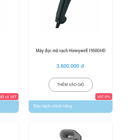
Máy đọc mã vạch Honeywell 1950GHD
3.600.000 đ
THÊM VÀO GIỎ
 đã có VAT
VAT 8%
Bảo hành chính hãng