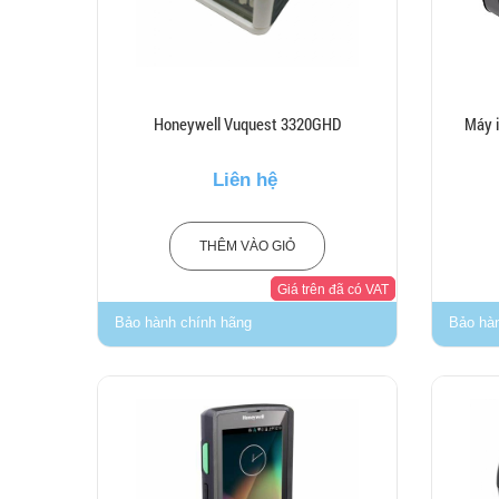
Honeywell Vuquest 3320GHD
Máy 
Liên hệ
THÊM VÀO GIỎ
Giá trên đã có VAT
Bảo hành chính hãng
Bảo hà