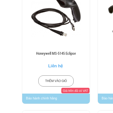
Honeywell MS-5145 Eclipse
Liên hệ
THÊM VÀO GIỎ
Giá trên đã có VAT
Bảo hành chính hãng
Bảo hà