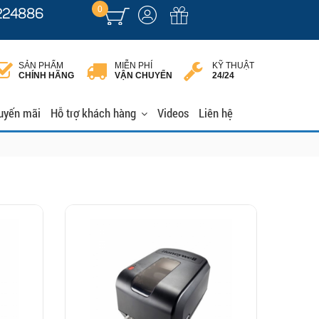
0
224886
SẢN PHẨM
MIỄN PHÍ
KỸ THUẬT
CHÍNH HÃNG
VẬN CHUYỂN
24/24
uyến mãi
Hỗ trợ khách hàng
Videos
Liên hệ