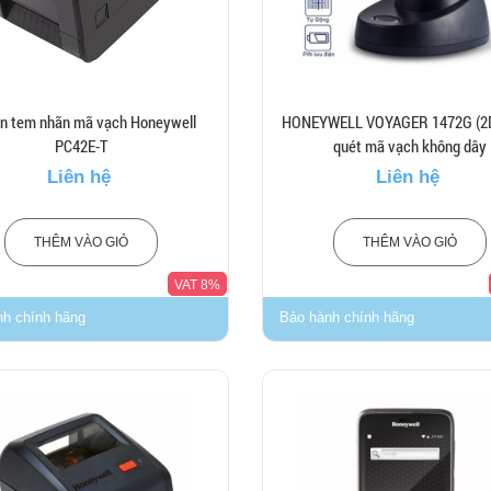
in tem nhãn mã vạch Honeywell
HONEYWELL VOYAGER 1472G (2D
PC42E-T
quét mã vạch không dây
Liên hệ
Liên hệ
THÊM VÀO GIỎ
THÊM VÀO GIỎ
VAT 8%
nh chính hãng
Bảo hành chính hãng