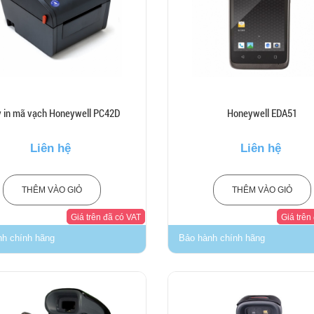
 in mã vạch Honeywell PC42D
Honeywell EDA51
Liên hệ
Liên hệ
THÊM VÀO GIỎ
THÊM VÀO GIỎ
Giá trên đã có VAT
Giá trên
nh chính hãng
Bảo hành chính hãng