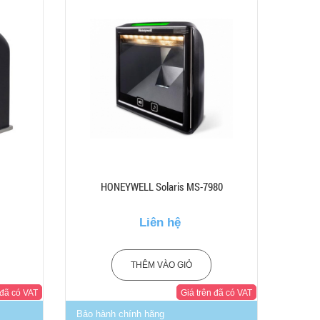
HONEYWELL Solaris MS-7980
Liên hệ
THÊM VÀO GIỎ
 đã có VAT
Giá trên đã có VAT
Bảo hành chính hãng