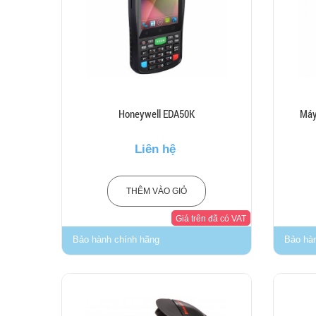
Honeywell EDA50K
Máy
Liên hệ
THÊM VÀO GIỎ
Giá trên đã có VAT
Bảo hành chính hãng
Bảo hà