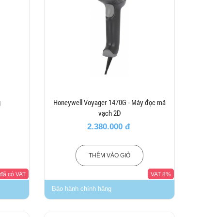
g
Honeywell Voyager 1470G - Máy đọc mã
vạch 2D
2.380.000 đ
THÊM VÀO GIỎ
 đã có VAT
VAT 8%
Bảo hành chính hãng